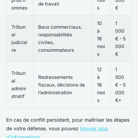
prud’h
moi
000
de travail
ommes
s
€
10
1
Tribun
Baux commerciaux,
à
000
al
responsabilités
18
€ - 5
judiciai
civiles,
moi
000
re
consommateurs
s
€
12
1
Tribun
Redressements
à
500
al
fiscaux, décisions de
18
€ - 5
admini
l’administration
moi
000
stratif
s
€+
En cas de conflit persistant, pour maîtriser les étapes
de votre défense, vous pouvez
trouver plus
d'informations
.