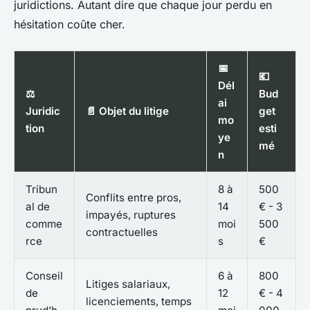
juridictions. Autant dire que chaque jour perdu en
hésitation coûte cher.
📅
💶
Dél
⚖️
Bud
ai
Juridic
📄 Objet du litige
get
mo
tion
esti
ye
mé
n
Tribun
8 à
500
Conflits entre pros,
al de
14
€ - 3
impayés, ruptures
comme
moi
500
contractuelles
rce
s
€
Conseil
6 à
800
Litiges salariaux,
de
12
€ - 4
licenciements, temps