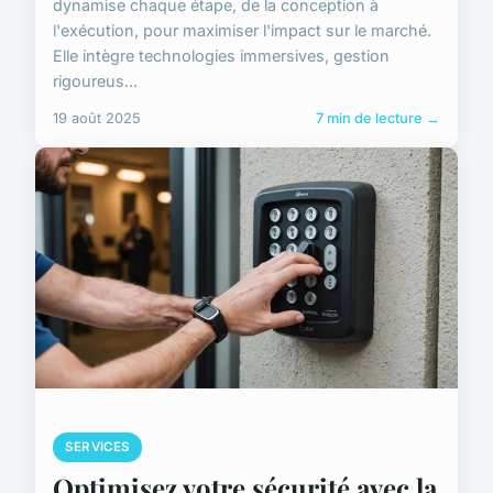
dynamise chaque étape, de la conception à
l'exécution, pour maximiser l'impact sur le marché.
Elle intègre technologies immersives, gestion
rigoureus...
19 août 2025
7 min de lecture →
SERVICES
Optimisez votre sécurité avec la