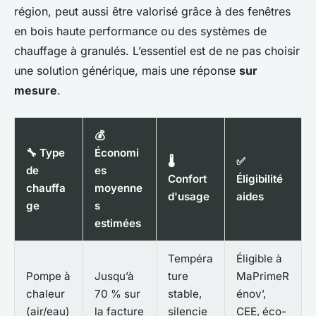
région, peut aussi être valorisé grâce à des fenêtres
en bois haute performance ou des systèmes de
chauffage à granulés. L’essentiel est de ne pas choisir
une solution générique, mais une réponse
sur
mesure
.
💰
🔧 Type
Économi
🌡️
✅
de
es
Confort
Éligibilité
chauffa
moyenne
d'usage
aides
ge
s
estimées
Tempéra
Éligible à
Pompe à
Jusqu’à
ture
MaPrimeR
chaleur
70 % sur
stable,
énov’,
(air/eau)
la facture
silencie
CEE, éco-