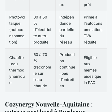
ux
prêt
Photovol
30 à 50
Indépen
Prime à
taïque
%
dance
l’autocons
(autoco
d’électrici
partielle
ommation,
nsomma
té auto-
du
TVA
tion)
produite
réseau
réduite
60 à 70
Producti
Chauffe
Éligible
%
on
-eau
aux
d’économ
continue
thermod
mêmes
ie sur
, peu
ynamiqu
aides que
l’eau
d’entreti
e
la PAC
chaude
en
Cozynergy Nouvelle-Aquitaine :
votre expert local à Bordeaux