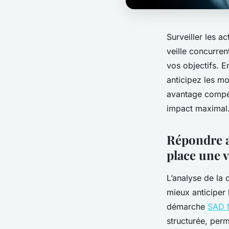
Surveiller les a
veille concurren
vos objectifs. E
anticipez les m
avantage compét
impact maximal
Répondre a
place une v
L’analyse de la
mieux anticiper
démarche
SAD 
structurée, perm