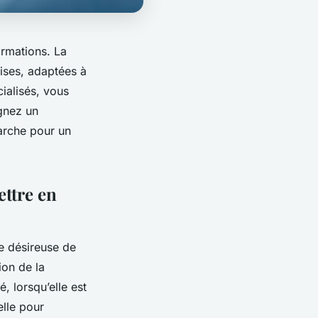
ormations. La
cises, adaptées à
cialisés, vous
gnez un
arche pour un
ttre en
e désireuse de
ion de la
, lorsqu’elle est
elle pour