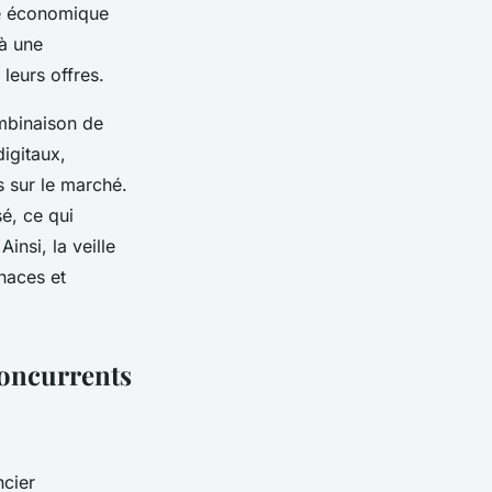
nce économique
à une
leurs offres.
ombinaison de
igitaux,
s sur le marché.
é, ce qui
insi, la veille
enaces et
 concurrents
ncier