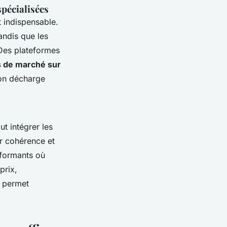
spécialisées
 indispensable.
andis que les
 Des plateformes
 de marché sur
ion décharge
faut intégrer les
ur cohérence et
erformants où
prix,
e permet