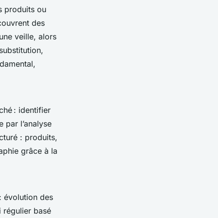
s produits ou
 couvrent des
ne veille, alors
ubstitution,
ndamental,
é : identifier
e par l’analyse
cturé : produits,
raphie grâce à la
: évolution des
i régulier basé