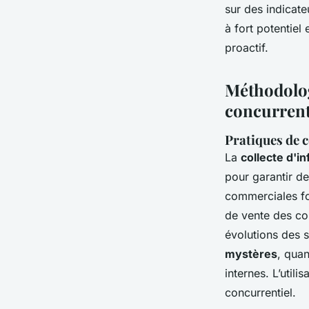
sur des indicat
à fort potentiel
proactif.
Méthodolog
concurrenti
Pratiques de c
La
collecte d'i
pour garantir d
commerciales fou
de vente des co
évolutions des 
mystères
, quan
internes. L’util
concurrentiel.