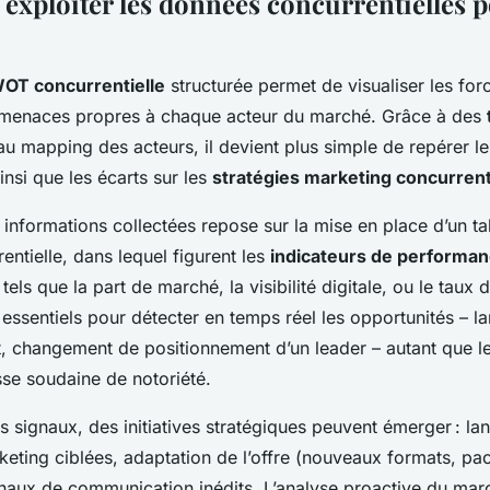
 exploiter les données concurrentielles p
OT concurrentielle
structurée permet de visualiser les forc
 menaces propres à chaque acteur du marché. Grâce à des
au mapping des acteurs, il devient plus simple de repérer l
ainsi que les écarts sur les
stratégies marketing concurren
 informations collectées repose sur la mise en place d’un t
rentielle, dans lequel figurent les
indicateurs de performa
tels que la part de marché, la visibilité digitale, ou le taux 
 essentiels pour détecter en temps réel les opportunités – 
, changement de positionnement d’un leader – autant que l
e soudaine de notoriété.
s signaux, des initiatives stratégiques peuvent émerger : l
ting ciblées, adaptation de l’offre (nouveaux formats, pa
naux de communication inédits. L’analyse proactive du mar