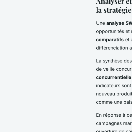
Analyser et
la stratégie
Une
analyse SW
opportunités et
comparatifs
et 
différenciation 
La synthèse des
de veille concur
concurrentielle
indicateurs sont
nouveau produit
comme une baiss
En réponse à ce
campagnes marke
ouverture de ca