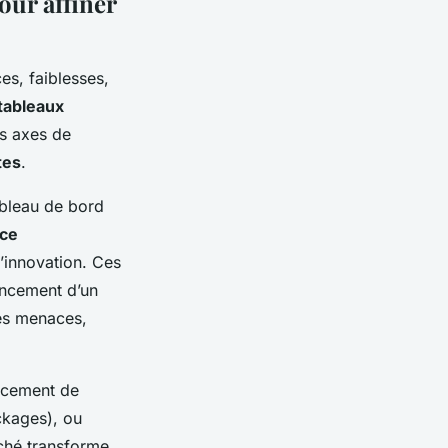
our affiner
es, faiblesses,
tableaux
es axes de
tes
.
ableau de bord
nce
d’innovation. Ces
lancement d’un
es menaces,
ancement de
ckages), ou
ché transforme