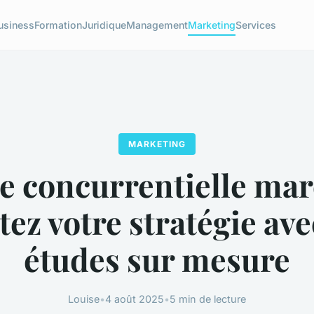
usiness
Formation
Juridique
Management
Marketing
Services
MARKETING
le concurrentielle mar
tez votre stratégie ave
études sur mesure
Louise
•
4 août 2025
•
5 min de lecture