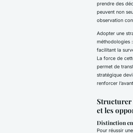
prendre des déci
peuvent non seu
observation cont
Adopter une stra
méthodologies :
facilitant la su
La force de cet
permet de transf
stratégique devi
renforcer l’avan
Structurer 
et les opp
Distinction en
Pour réussir un