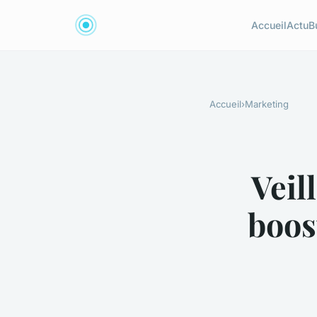
Accueil
Actu
B
Accueil
›
Marketing
Veil
boos