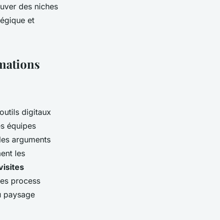
ouver des niches
tégique et
rmations
utils digitaux
es équipes
 les arguments
ent les
visites
 les process
du paysage